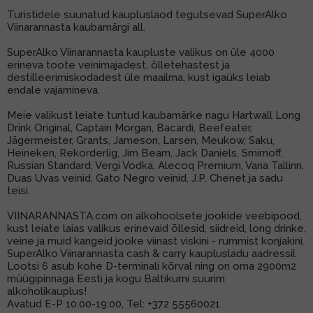
Turistidele suunatud kaupluslaod tegutsevad SuperAlko
MUU PIIRITUSJOOK
GLÖGI
Viinarannasta kaubamärgi all.
SuperAlko Viinarannasta kaupluste valikus on üle 4000
TEKIILA
HÕRGUTAJA
erineva toote veinimajadest, õlletehastest ja
destilleerimiskodadest üle maailma, kust igaüks leiab
endale vajamineva.
Meie valikust leiate tuntud kaubamärke nagu Hartwall Long
Drink Original, Captain Morgan, Bacardi, Beefeater,
Jägermeister, Grants, Jameson, Larsen, Meukow, Saku,
Heineken, Rekorderlig, Jim Beam, Jack Daniels, Smirnoff,
Russian Standard, Vergi Vodka, Alecoq Premium, Vana Tallinn,
Duas Uvas veinid, Gato Negro veinid, J.P. Chenet ja sadu
teisi.
VIINARANNASTA.com on alkohoolsete jookide veebipood,
kust leiate laias valikus erinevaid õllesid, siidreid, long drinke,
veine ja muid kangeid jooke viinast viskini - rummist konjakini.
SuperAlko Viinarannasta cash & carry kauplusladu aadressil
Lootsi 6 asub kohe D-terminali kõrval ning on oma 2900m2
müügipinnaga Eesti ja kogu Baltikumi suurim
alkoholikauplus!
Avatud E-P 10:00-19:00, Tel:
+372 55560021