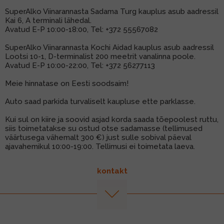
SuperAlko Viinarannasta Sadama Turg kauplus asub aadressil
Kai 6, A terminali lähedal.
Avatud E-P 10:00-18:00, Tel:
+372 55567082
SuperAlko Viinarannasta Kochi Aidad kauplus asub aadressil
Lootsi 10-1, D-terminalist 200 meetrit vanalinna poole.
Avatud E-P 10:00-22:00, Tel:
+372 56277113
Meie hinnatase on Eesti soodsaim!
Auto saad parkida turvaliselt kaupluse ette parklasse.
Kui sul on kiire ja soovid asjad korda saada tõepoolest ruttu,
siis toimetatakse su ostud otse sadamasse (tellimused
väärtusega vähemalt 300 €) just sulle sobival päeval
ajavahemikul 10:00-19:00. Tellimusi ei toimetata laeva.
kontakt