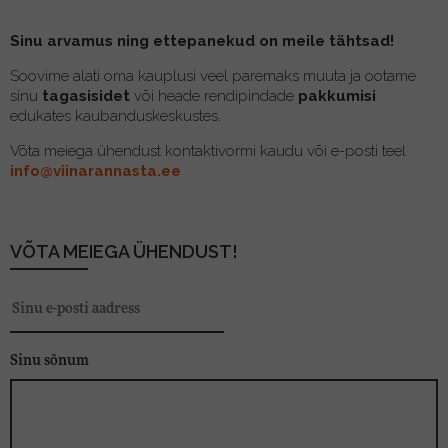
Sinu arvamus ning ettepanekud on meile tähtsad!
Soovime alati oma kauplusi veel paremaks muuta ja ootame
sinu
tagasisidet
või heade rendipindade
pakkumisi
edukates kaubanduskeskustes.
Võta meiega ühendust kontaktivormi kaudu või e-posti teel
info@viinarannasta.ee
VÕTA MEIEGA ÜHENDUST!
Sinu sõnum