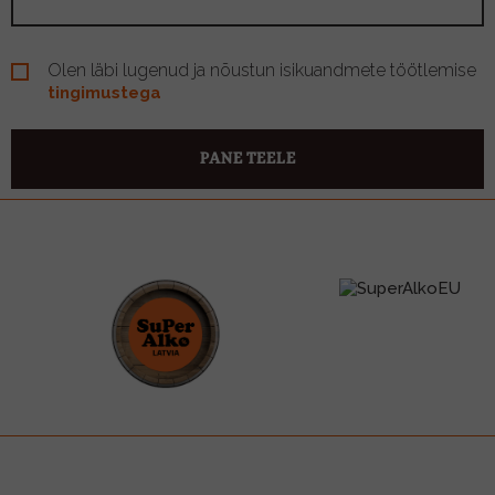
Olen läbi lugenud ja nõustun isikuandmete töötlemise
tingimustega