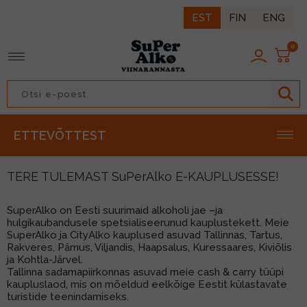
EST
FIN
ENG
0
TAGASI
TAGASI
TAGASI
TAGASI
TAGASI
TAGASI
TAGASI
TAGASI
ETTEVÕTTEST
IIN
ROOSA VEIN
LIKÖÖR
LAGER
IIDER
LONG DRINK
KARASTUSJOOK
PÄHKLID
ISKI
PUNANE VEIN
ÜRDILIKÖÖR
ALE
NATURAALNE SIIDER
KOKTEIL
ESI
MAIUSTUSED
TERE TULEMAST SuPerAlko E-KAUPLUSESSE!
RUMM
VALGE VEIN
KOKTEILILIKÖÖR
NISU
ENERGIAJOOK
MUUD NÄKSID
SuperAlko on Eesti suurimaid alkoholi jae –ja
hulgikaubandusele spetsialiseerunud kauplustekett. Meie
DŽINN
VAHUVEIN
KOORELIKÖÖR
TUME
MAHL/MAHLAJOOK
LISAD
SuperAlko ja CityAlko kauplused asuvad Tallinnas, Tartus,
Rakveres, Pärnus, Viljandis, Haapsalus, Kuressaares, Kiviõlis
KONJAK
ŠAMPANJA
MARJA/PUUVILJALIKÖÖR
MUU
SIIRUP/JOOGIKONTSENTRAAT
ja Kohtla-Järvel.
Tallinna sadamapiirkonnas asuvad meie cash & carry tüüpi
BRÄNDI
KANGESTATUD VEIN
kaupluslaod, mis on mõeldud eelkõige Eestit külastavate
turistide teenindamiseks.
BITTER
VERMUT