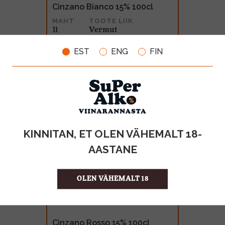
Cinzano Bianco 15% 100cl
MAHT
TOOTE LIIK
1l
Vermut
14.99€
EST
ENG
FIN
KINNITAN, ET OLEN VÄHEMALT 18-
AASTANE
OLEN VÄHEMALT 18
Cinzano Rosso 15% 100cl