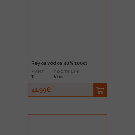
Reyka vodka 40% 100cl
MAHT
TOOTE LIIK
1l
Viin
41.99€