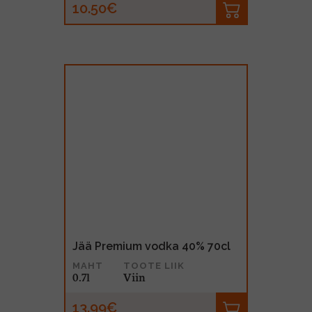
10.50€
Jää Premium vodka 40% 70cl
MAHT
TOOTE LIIK
0.7l
Viin
13.99€