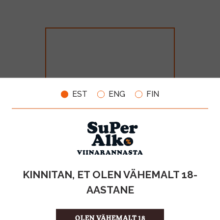
EST
ENG
FIN
Nemiroff De Luxe 40% 175cl
MAHT
TOOTE LIIK
KINNITAN, ET OLEN VÄHEMALT 18-
1.75l
Viin
AASTANE
33.99€
OLEN VÄHEMALT 18