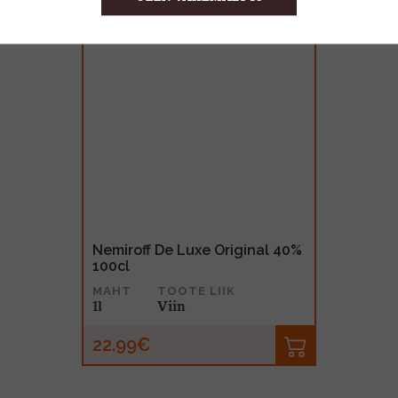
Nemiroff De Luxe Original 40%
100cl
MAHT
TOOTE LIIK
1l
Viin
22.99€