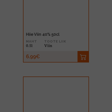
Hiie Viin 40% 50cl
MAHT
TOOTE LIIK
0.5l
Viin
6.99€