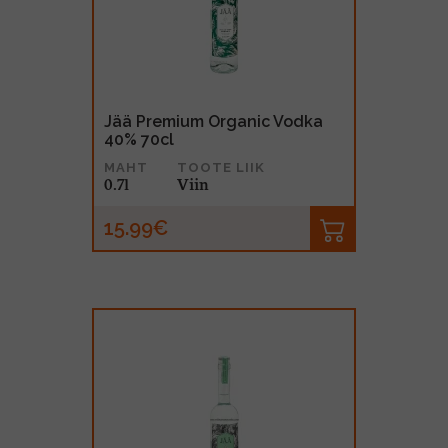
MUU PIIRITUSJOOK
GLÖGI
TEKIILA
HÕRGUTAJA
Jää Premium Organic Vodka
40% 70cl
MAHT
TOOTE LIIK
0.7l
Viin
15.99€