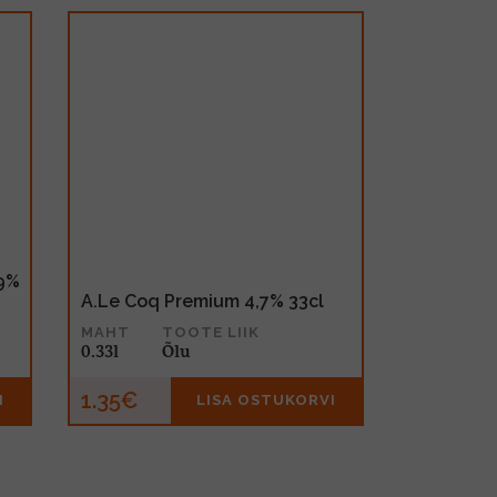
,9%
A.Le Coq Premium 4,7% 33cl
MAHT
TOOTE LIIK
0.33l
Õlu
1.35€
I
LISA OSTUKORVI