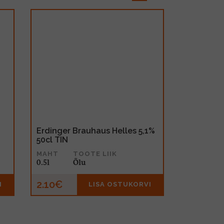
Erdinger Brauhaus Helles 5,1%
50cl TIN
MAHT
TOOTE LIIK
0.5l
Õlu
2.10€
I
LISA OSTUKORVI