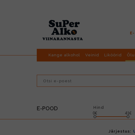
E
Kange alkohol
Veinid
Liköörid
Õlu
E-POOD
Hind
0€
41€
Järjestus: