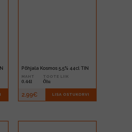
IN
Põhjala Kosmos 5,5% 44cl TIN
MAHT
TOOTE LIIK
0.44l
Õlu
2.99€
I
LISA OSTUKORVI