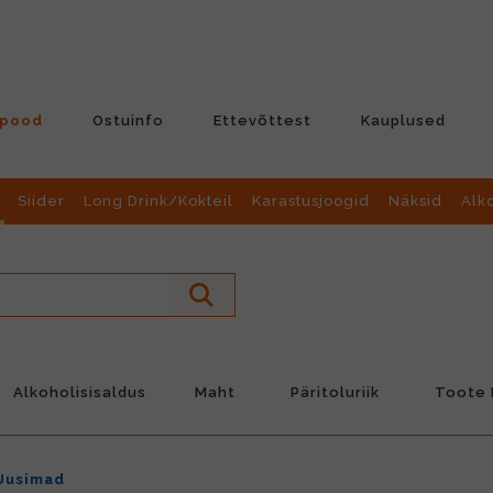
-pood
Ostuinfo
Ettevõttest
Kauplused
Siider
Long Drink/Kokteil
Karastusjoogid
Näksid
Alk
Alkoholisisaldus
Maht
Päritoluriik
Toote L
Uusimad