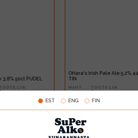
OHara's Irish Pale Ale 5,2% 4
k 3,8% 50cl PUDEL
TIN
TOOTE LIIK
MAHT
TOOTE LIIK
Õlu
0.44l
Õlu
EST
ENG
FIN
3.10€
LISA OSTUKORVI
LISA OSTUKORV