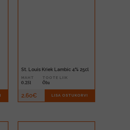
St. Louis Kriek Lambic 4% 25cl
MAHT
TOOTE LIIK
0.25l
Õlu
2.60€
I
LISA OSTUKORVI