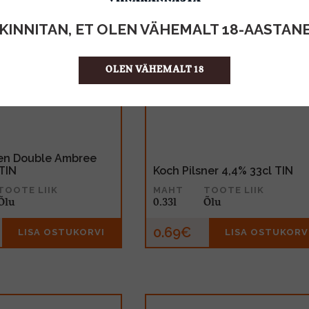
KINNITAN, ET OLEN VÄHEMALT 18-AASTAN
OLEN VÄHEMALT 18
en Double Ambree
 TIN
Koch Pilsner 4,4% 33cl TIN
TOOTE LIIK
MAHT
TOOTE LIIK
Õlu
0.33l
Õlu
0.69€
LISA OSTUKORVI
LISA OSTUKORV