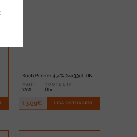
E
Koch Pilsner 4,4% 24x33cl TIN
MAHT
TOOTE LIIK
7.92l
Õlu
13.99€
I
LISA OSTUKORVI