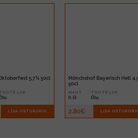
Oktoberfest 5,7% 50cl
Mönchshof Bayerisch Hell 4
50cl
TOOTE LIIK
MAHT
TOOTE LIIK
Õlu
0.5l
Õlu
2.80€
LISA OSTUKORVI
LISA OSTUKORV