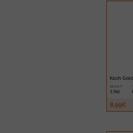
Koch Gold
MAHT
3.96l
8.99€