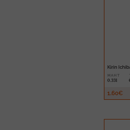
Kirin Ichi
MAHT
0.33l
1.60€