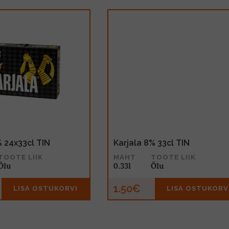
% 24x33cl TIN
Karjala 8% 33cl TIN
TOOTE LIIK
MAHT
TOOTE LIIK
Õlu
0.33l
Õlu
1.50€
LISA OSTUKORVI
LISA OSTUKORV