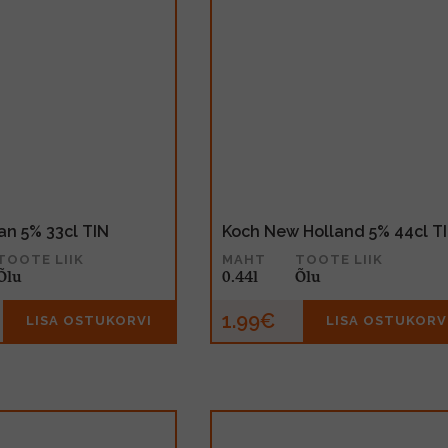
ban 5% 33cl TIN
Koch New Holland 5% 44cl T
TOOTE LIIK
MAHT
TOOTE LIIK
Õlu
0.44l
Õlu
1.99€
LISA OSTUKORVI
LISA OSTUKORV