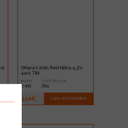
4cl
OHara's Irish Red Nitro 4,3%
44cl TIN
MAHT
TOOTE LIIK
0.44l
Õlu
3.10€
I
LISA OSTUKORVI