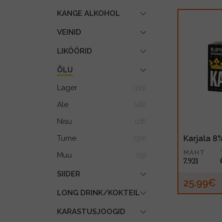
KANGE ALKOHOL
VEINID
LIKÖÖRID
ÕLU
Lager
(115)
Ale
(46)
Nisu
(18)
Tume
Karjala 8
(30)
MAHT
Muu
(15)
7.92l
SIIDER
25.99€
LONG DRINK/KOKTEIL
KARASTUSJOOGID