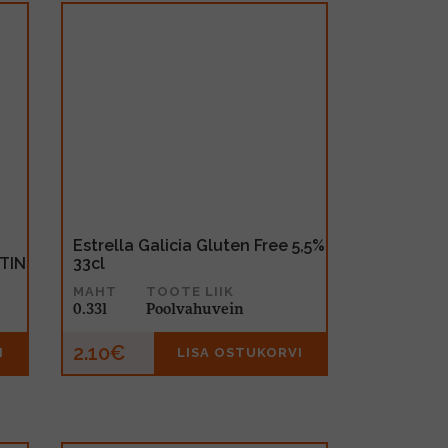
Estrella Galicia Gluten Free 5,5%
 TIN
33cl
MAHT
TOOTE LIIK
0.33l
Poolvahuvein
2.10€
I
LISA OSTUKORVI