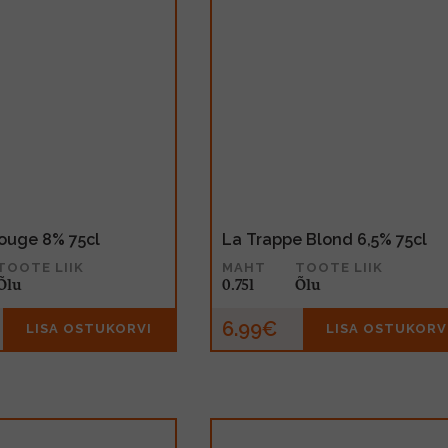
ouge 8% 75cl
La Trappe Blond 6,5% 75cl
TOOTE LIIK
MAHT
TOOTE LIIK
Õlu
0.75l
Õlu
6.99€
LISA OSTUKORVI
LISA OSTUKORV