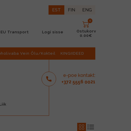
EST
FIN
ENG
0
Ostukorv
EU Transport
Logi sisse
0.00€
oholivaba Vein Õlu/Kokteil
KINGIIDEED
e-poe kontakt:
2
6
21
+37
555
00
iik