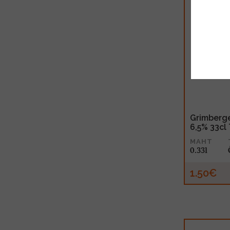
Grimberg
6,5% 33cl
MAHT
0.33l
1.50€