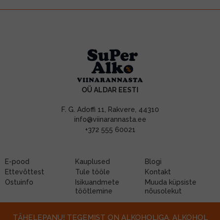
OÜ ALDAR EESTI
F. G. Adoffi 11, Rakvere, 44310
info@viinarannasta.ee
+372 555 60021
E-pood
Kauplused
Blogi
Ettevõttest
Tule tööle
Kontakt
Ostuinfo
Isikuandmete
Muuda küpsiste
töötlemine
nõusolekut
TÄHELEPANU! TEGEMIST ON ALKOHOLIGA. ALKOHOL