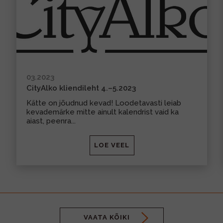
MUU PIIRITUSJOOK
GLÖGI
TEKIILA
HÕRGUTAJA
03.2023
CityAlko kliendileht 4.–5.2023
Kätte on jõudnud kevad! Loodetavasti leiab
kevademärke mitte ainult kalendrist vaid ka
aiast, peenra...
LOE VEEL
VAATA KÕIKI