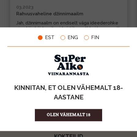
03.2023
Rahvusvaheline džinnimaailm
Jah, džinnimaailm on endiselt väga ideederohke
ning täis häid maitseid nii lähemalt kui kaugemalt.
N...
EST
ENG
FIN
LOE VEEL
KINNITAN, ET OLEN VÄHEMALT 18-
VAATA KÕIKI
AASTANE
OLEN VÄHEMALT 18
KOKTEILID