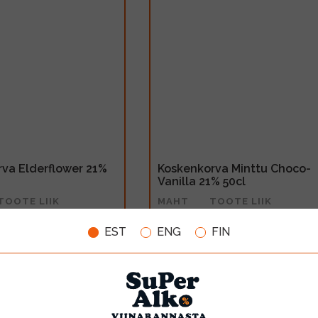
va Elderflower 21%
Koskenkorva Minttu Choco-
Vanilla 21% 50cl
TOOTE LIIK
MAHT
TOOTE LIIK
Liköör
0.5l
Liköör
EST
ENG
FIN
8.99€
LISA OSTUKORVI
LISA OSTUKORV