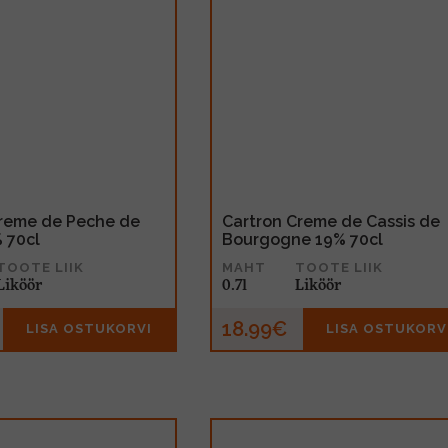
Creme de Peche de
Cartron Creme de Cassis de
 70cl
Bourgogne 19% 70cl
TOOTE LIIK
MAHT
TOOTE LIIK
Liköör
0.7l
Liköör
18.99€
LISA OSTUKORVI
LISA OSTUKORV