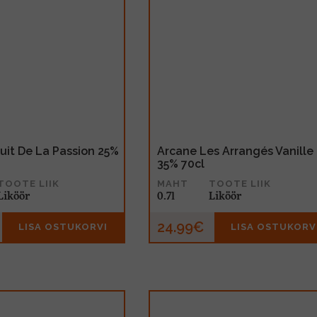
ruit De La Passion 25%
Arcane Les Arrangés Vanille
35% 70cl
TOOTE LIIK
MAHT
TOOTE LIIK
Liköör
0.7l
Liköör
24.99€
LISA OSTUKORVI
LISA OSTUKORV