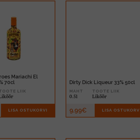
oes Mariachi El
% 70cl
Dirty Dick Liqueur 33% 50cl
TOOTE LIIK
MAHT
TOOTE LIIK
Liköör
0.5l
Liköör
9.99€
LISA OSTUKORVI
LISA OSTUKORV