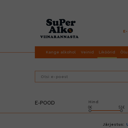
E
Kange alkohol
Veinid
Liköörid
Õlu
E-POOD
Hind
0€
51€
Järjestus: