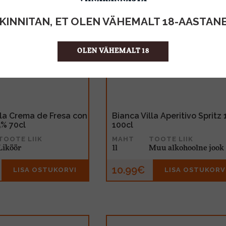
KINNITAN, ET OLEN VÄHEMALT 18-AASTAN
OLEN VÄHEMALT 18
lla Crema de Fresa con
Bianca Villa Aperitivo Spritz
5% 70cl
100cl
TOOTE LIIK
MAHT
TOOTE LIIK
Liköör
1l
Muu alkohoolne jook
10.99€
LISA OSTUKORVI
LISA OSTUKORV