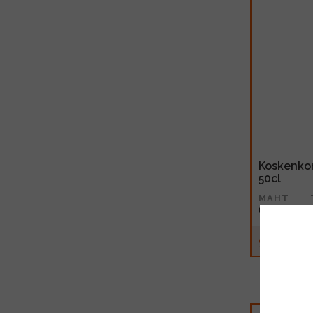
Koskenkor
50cl
MAHT
0.5l
9.99€