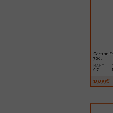
Cartron F
70cl
MAHT
0.7l
19.99€