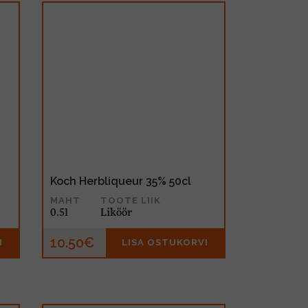
Koch Herbliqueur 35% 50cl
MAHT
TOOTE LIIK
0.5l
Liköör
10.50€
I
LISA OSTUKORVI