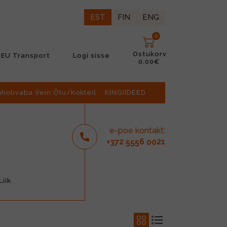
EST
FIN
ENG
0
Ostukorv
EU Transport
Logi sisse
0.00€
oholivaba Vein Õlu/Kokteil
KINGIIDEED
e-poe kontakt:
2
6
21
+37
555
00
iik