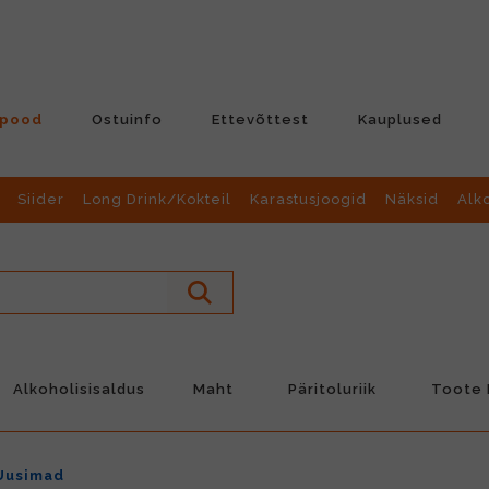
-pood
Ostuinfo
Ettevõttest
Kauplused
Siider
Long Drink/Kokteil
Karastusjoogid
Näksid
Alk
Alkoholisisaldus
Maht
Päritoluriik
Toote L
Uusimad