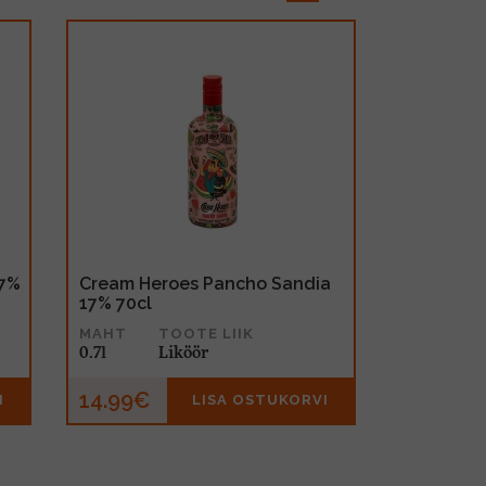
17%
Cream Heroes Pancho Sandia
17% 70cl
MAHT
TOOTE LIIK
0.7l
Liköör
14.99€
I
LISA OSTUKORVI