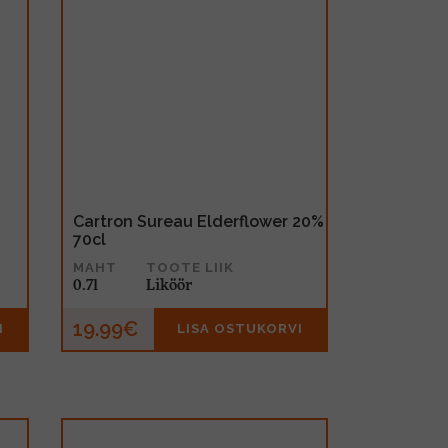
Cartron Sureau Elderflower 20%
70cl
MAHT
TOOTE LIIK
0.7l
Liköör
19.99€
I
LISA OSTUKORVI