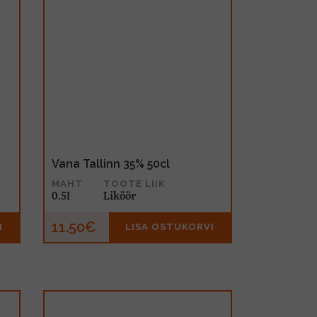
Vana Tallinn 35% 50cl
MAHT
TOOTE LIIK
0.5l
Liköör
11.50€
I
LISA OSTUKORVI