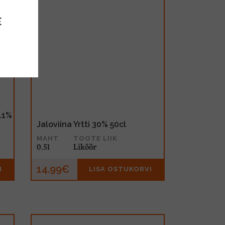
E
 11%
Jaloviina Yrtti 30% 50cl
MAHT
TOOTE LIIK
0.5l
Liköör
14.99€
I
LISA OSTUKORVI