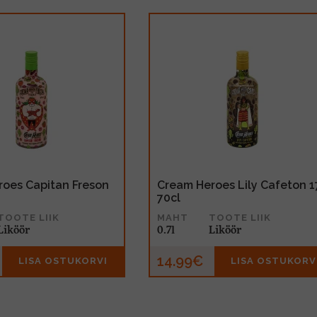
oes Capitan Freson
Cream Heroes Lily Cafeton 
70cl
TOOTE LIIK
MAHT
TOOTE LIIK
Liköör
0.7l
Liköör
14.99€
LISA OSTUKORVI
LISA OSTUKORV