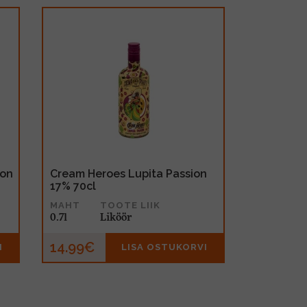
zon
Cream Heroes Lupita Passion
17% 70cl
MAHT
TOOTE LIIK
0.7l
Liköör
14.99€
I
LISA OSTUKORVI