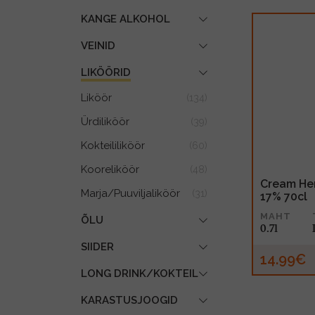
KANGE ALKOHOL
VEINID
LIKÖÖRID
Liköör
(134)
Ürdiliköör
(39)
Kokteililiköör
(60)
Kooreliköör
(48)
Cream Her
Marja/Puuviljaliköör
(31)
17% 70cl
MAHT
ÕLU
0.7l
SIIDER
14.99€
LONG DRINK/KOKTEIL
KARASTUSJOOGID