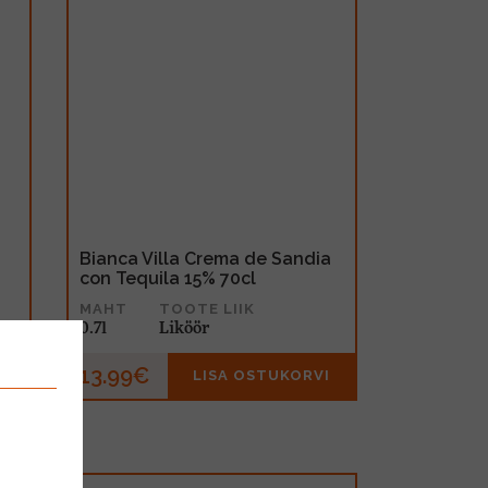
Bianca Villa Crema de Sandia
con Tequila 15% 70cl
MAHT
TOOTE LIIK
0.7l
Liköör
13.99€
I
LISA OSTUKORVI