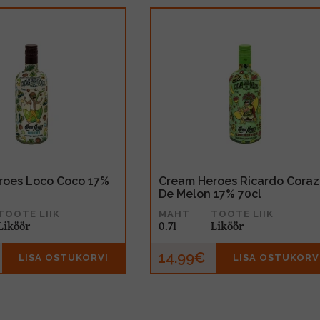
roes Loco Coco 17%
Cream Heroes Ricardo Cora
De Melon 17% 70cl
TOOTE LIIK
MAHT
TOOTE LIIK
Liköör
0.7l
Liköör
14.99€
LISA OSTUKORVI
LISA OSTUKORV