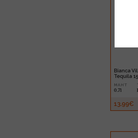
Bianca Vi
Tequila 1
MAHT
0.7l
13.99€