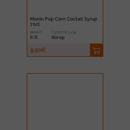
Monin Pop Corn Coctail Syrup
70cl
MAHT
TOOTE LIIK
0.7l
Siirup
9.50€