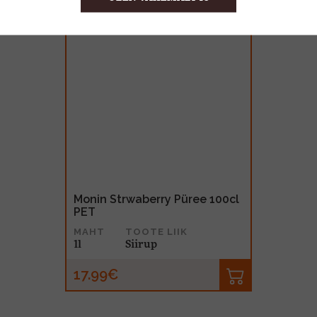
Monin Strwaberry Püree 100cl
PET
MAHT
TOOTE LIIK
1l
Siirup
17.99€