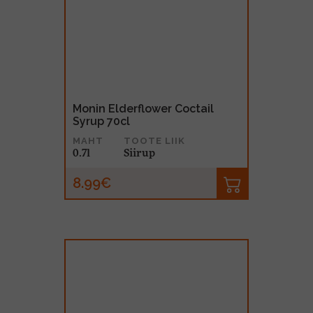
Monin Elderflower Coctail
Syrup 70cl
MAHT
TOOTE LIIK
0.7l
Siirup
8.99€