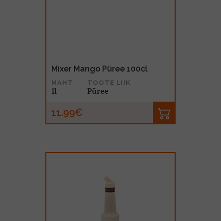
MUU PIIRITUSJOOK
GLÖGI
TEKIILA
HÕRGUTAJA
Mixer Mango Püree 100cl
MAHT
TOOTE LIIK
1l
Püree
11.99€