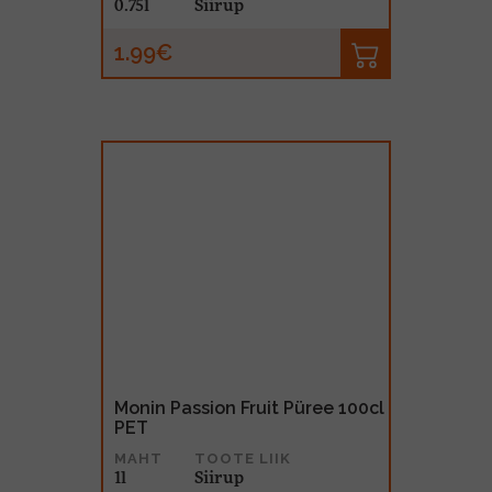
0.75l
Siirup
1.99€
Monin Passion Fruit Püree 100cl
PET
MAHT
TOOTE LIIK
1l
Siirup