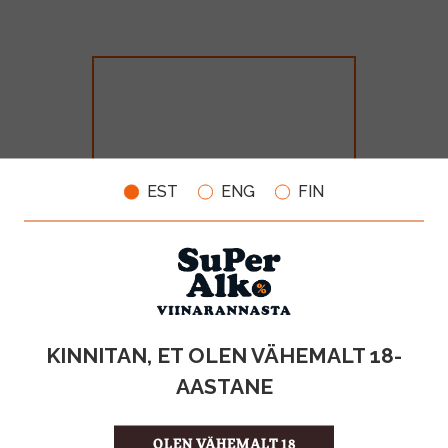
EST
ENG
FIN
Monin Lychee Püree 100cl PET
MAHT
TOOTE LIIK
KINNITAN, ET OLEN VÄHEMALT 18-
1l
Siirup
AASTANE
18.99€
OLEN VÄHEMALT 18