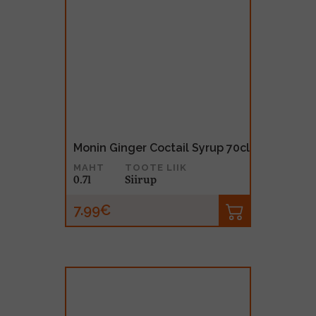
Monin Ginger Coctail Syrup 70cl
MAHT
TOOTE LIIK
0.7l
Siirup
7.99€