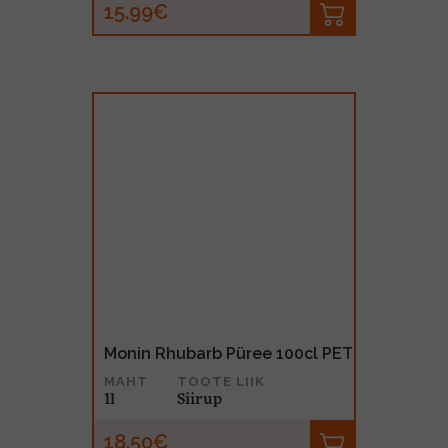
15.99€
Monin Rhubarb Püree 100cl PET
MAHT
TOOTE LIIK
1l
Siirup
18.50€