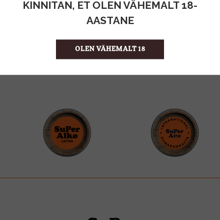
KINNITAN, ET OLEN VÄHEMALT 18-
AASTANE
SuPerAlko Cash & Carry kauplus E-P 10:00-19:00
Lootsi tänav 6 Tallinn 10151
info@viinarannasta.ee
OLEN VÄHEMALT 18
+37255560021