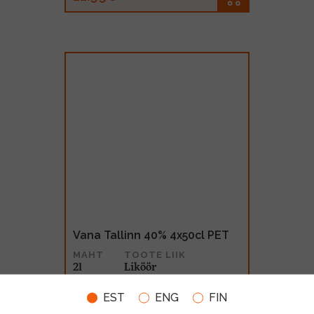
Vana Tallinn 40% 4x50cl PET
MAHT
TOOTE LIIK
2l
Liköör
46.50€
EST
ENG
FIN