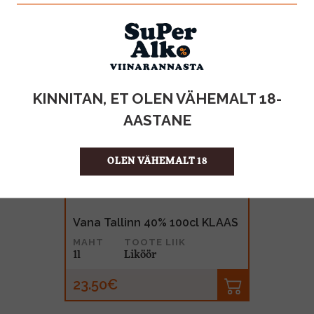
KINNITAN, ET OLEN VÄHEMALT 18-
AASTANE
OLEN VÄHEMALT 18
Vana Tallinn 40% 100cl KLAAS
MAHT
TOOTE LIIK
1l
Liköör
23.50€