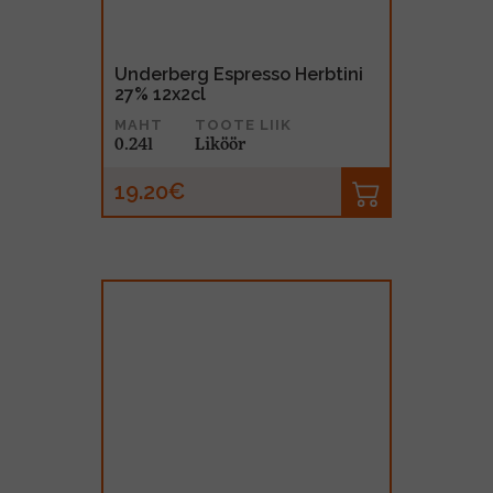
Underberg Espresso Herbtini
27% 12x2cl
MAHT
TOOTE LIIK
0.24l
Liköör
19.20€