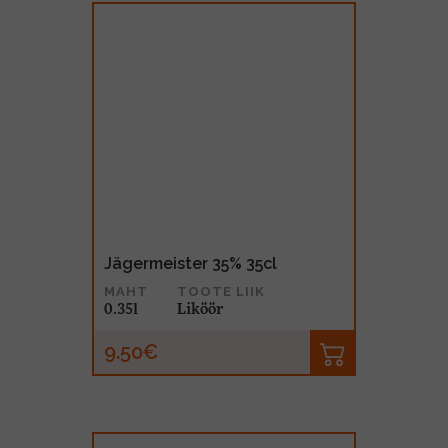
Jägermeister 35% 35cl
MAHT
TOOTE LIIK
0.35l
Liköör
9.50€