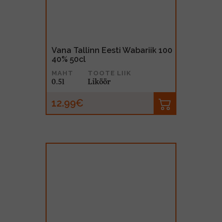
Vana Tallinn Eesti Wabariik 100
40% 50cl
MAHT
TOOTE LIIK
0.5l
Liköör
12.99€