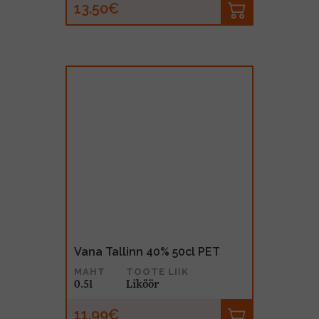
13.50€
Vana Tallinn 40% 50cl PET
MAHT
TOOTE LIIK
0.5l
Liköör
11.99€