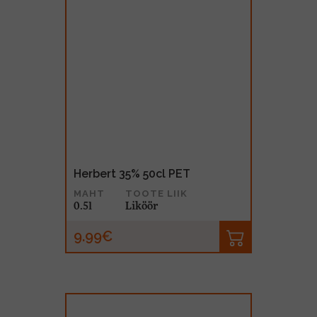
Herbert 35% 50cl PET
MAHT
TOOTE LIIK
0.5l
Liköör
9.99€