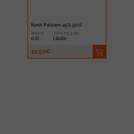
Koch Palsam 45% 50cl
MAHT
TOOTE LIIK
0.5l
Liköör
10.50€