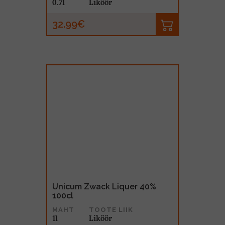
0.7l
Liköör
32.99€
Unicum Zwack Liquer 40%
100cl
MAHT
TOOTE LIIK
1l
Liköör