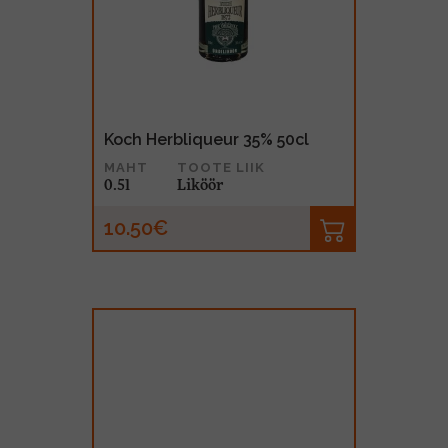
MUU PIIRITUSJOOK
GLÖGI
TEKIILA
HÕRGUTAJA
Koch Herbliqueur 35% 50cl
MAHT
TOOTE LIIK
0.5l
Liköör
10.50€