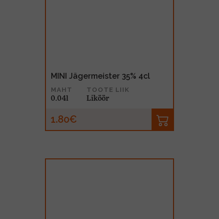
MINI Jägermeister 35% 4cl
MAHT
TOOTE LIIK
0.04l
Liköör
1.80€