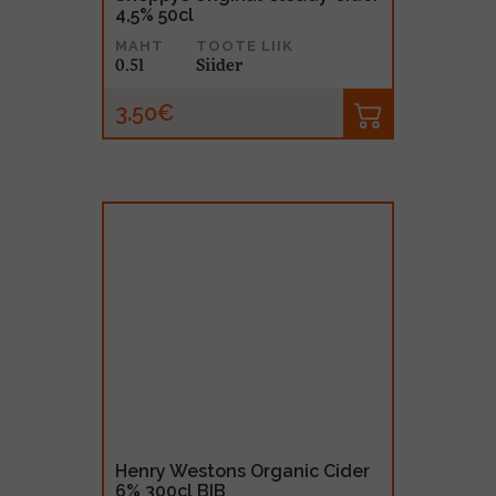
4,5% 50cl
MAHT
TOOTE LIIK
0.5l
Siider
3.50€
Henry Westons Organic Cider
6% 300cl BIB