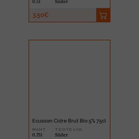
0.5l
Siider
3.50€
Ecusson Cidre Brut Bio 5% 75cl
MAHT
TOOTE LIIK
0.75l
Siider