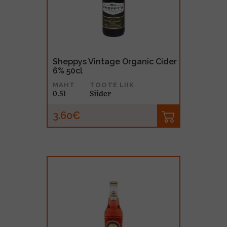
MUU PIIRITUSJOOK
GLÖGI
TEKIILA
HÕRGUTAJA
Sheppys Vintage Organic Cider
6% 50cl
MAHT
TOOTE LIIK
0.5l
Siider
3.60€