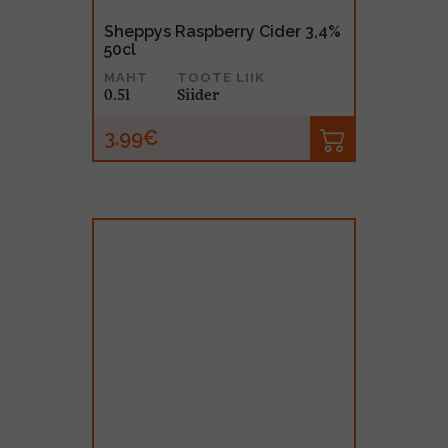
Sheppys Raspberry Cider 3,4%
50cl
MAHT
TOOTE LIIK
0.5l
Siider
3.99€