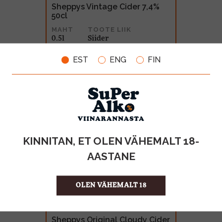
Sheppys Vintage Cider 7,4%
50cl
MAHT
TOOTE LIIK
0.5l
Siider
4.50€
EST
ENG
FIN
KINNITAN, ET OLEN VÄHEMALT 18-
AASTANE
OLEN VÄHEMALT 18
Sheppys Original Cloudy Cider