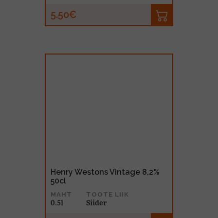
5.50€
Henry Westons Vintage 8,2%
50cl
MAHT
TOOTE LIIK
0.5l
Siider