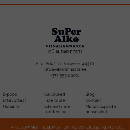
OÜ ALDAR EESTI
F. G. Adoffi 11, Rakvere, 44310
info@viinarannasta.ee
+372 555 60021
E-pood
Kauplused
Blogi
Ettevõttest
Tule tööle
Kontakt
Ostuinfo
Isikuandmete
Muuda küpsiste
töötlemine
nõusolekut
TÄHELEPANU! TEGEMIST ON ALKOHOLIGA. ALKOHOL