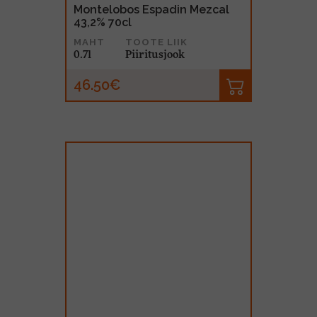
Montelobos Espadin Mezcal
43,2% 70cl
MAHT
TOOTE LIIK
0.7l
Piiritusjook
46.50€