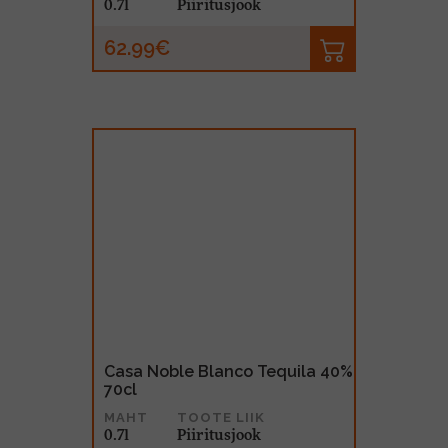
0.7l
Piiritusjook
62.99€
Casa Noble Blanco Tequila 40%
70cl
MAHT
TOOTE LIIK
0.7l
Piiritusjook