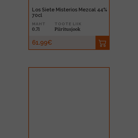
Los Siete Misterios Mezcal 44%
70cl
MAHT
TOOTE LIIK
0.7l
Piiritusjook
61.99€