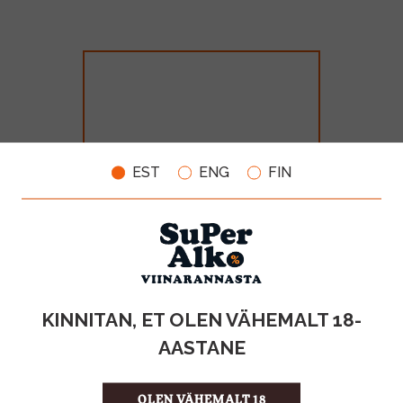
EST
ENG
FIN
Don Julio Reposado 38% 70cl
GB
MAHT
TOOTE LIIK
KINNITAN, ET OLEN VÄHEMALT 18-
0.7l
Piiritusjook
AASTANE
74.99€
OLEN VÄHEMALT 18