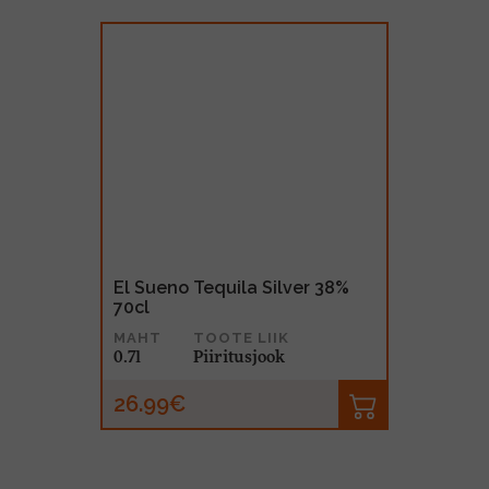
El Sueno Tequila Silver 38%
70cl
MAHT
TOOTE LIIK
0.7l
Piiritusjook
26.99€