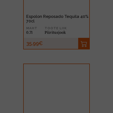
Espolon Reposado Tequila 40%
70cl
MAHT
TOOTE LIIK
0.7l
Piiritusjook
35.99€