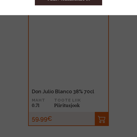
Don Julio Blanco 38% 70cl
MAHT
TOOTE LIIK
0.7l
Piiritusjook
59.99€