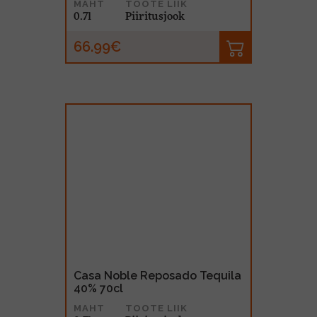
MAHT
TOOTE LIIK
0.7l
Piiritusjook
66.99€
Casa Noble Reposado Tequila
40% 70cl
MAHT
TOOTE LIIK