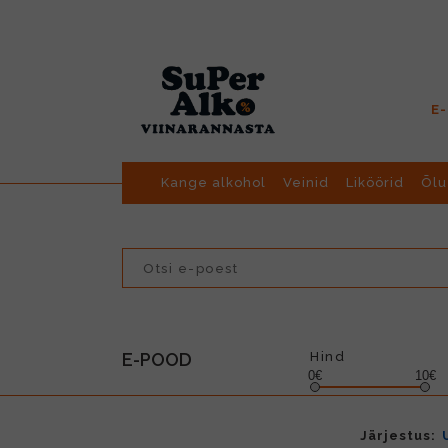
E
Kange alkohol
Veinid
Liköörid
Õlu
E-POOD
Hind
0€
10€
Järjestus: