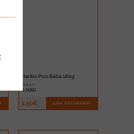
E
Haribo Pico Balla 160g
MAHT
0.16KG
1.50€
I
LISA OSTUKORVI