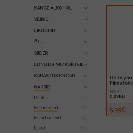
KANGE ALKOHOL
VEINID
LIKÖÖRID
ÕLU
SIIDER
LONG DRINK/KOKTEIL
KARASTUSJOOGID
Germiyan 
Piimašok
NÄKSID
MAHT
0.09KG
Pähklid
(13)
Maiustused
(18)
5.99€
Muud näksid
(13)
Lisad
(12)