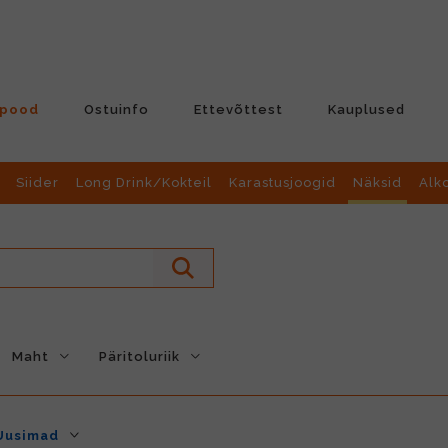
-pood
Ostuinfo
Ettevõttest
Kauplused
Siider
Long Drink/Kokteil
Karastusjoogid
Näksid
Alk
Maht
Päritoluriik
Uusimad