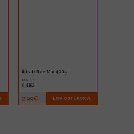
Iiris Toffee Mix 400g
MAHT
0.4KG
2.99€
I
LISA OSTUKORVI