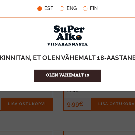
EST
ENG
FIN
KINNITAN, ET OLEN VÄHEMALT 18-AASTAN
OLEN VÄHEMALT 18
lla Stixx 200g
Maoam Frucht Kracher 1,2kg
MAHT
1.2KG
9.99€
LISA OSTUKORVI
LISA OSTUKORV