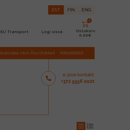
EST
FIN
ENG
0
Ostukorv
EU Transport
Logi sisse
0.00€
oholivaba Vein Õlu/Kokteil
KINGIIDEED
e-poe kontakt:
2
6
21
+37
555
00