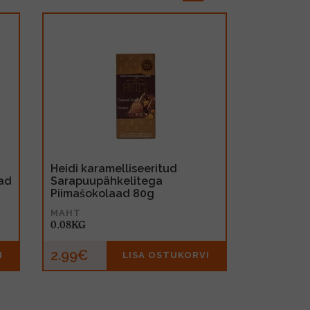
Heidi karamelliseeritud
ad
Sarapuupähkelitega
Piimašokolaad 80g
MAHT
0.08KG
2.99€
I
LISA OSTUKORVI