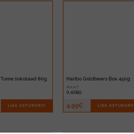
% Tume šokolaad 80g
Haribo Goldbears Box 450g
MAHT
0.45KG
4.99€
LISA OSTUKORVI
LISA OSTUKORV