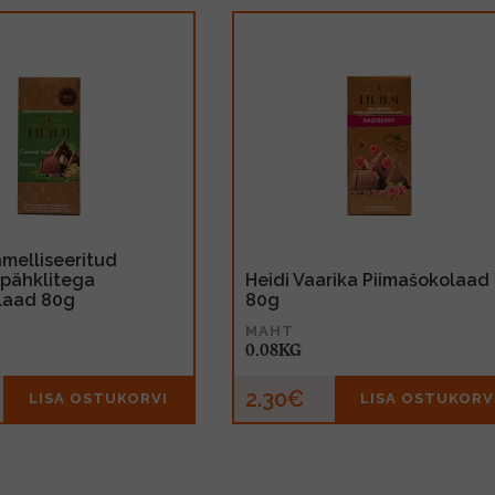
amelliseeritud
apähklitega
Heidi Vaarika Piimašokolaad
laad 80g
80g
MAHT
0.08KG
2.30€
LISA OSTUKORVI
LISA OSTUKORV