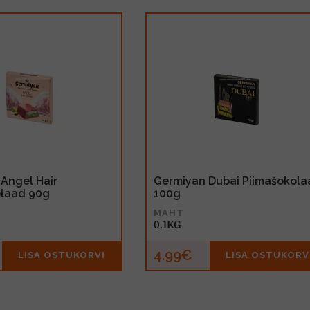
Angel Hair
Germiyan Dubai Piimašokola
olaad 90g
100g
MAHT
0.1KG
4.99€
LISA OSTUKORVI
LISA OSTUKORV