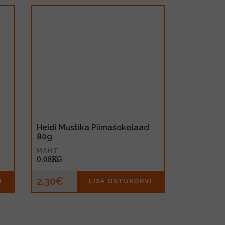
Heidi Mustika Piimašokolaad
80g
MAHT
0.08KG
2.30€
I
LISA OSTUKORVI