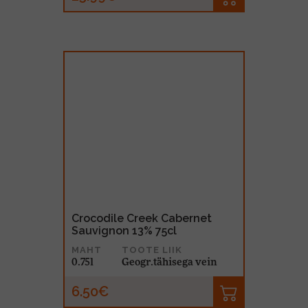
Crocodile Creek Cabernet
Sauvignon 13% 75cl
MAHT
TOOTE LIIK
0.75l
Geogr.tähisega vein
6.50€