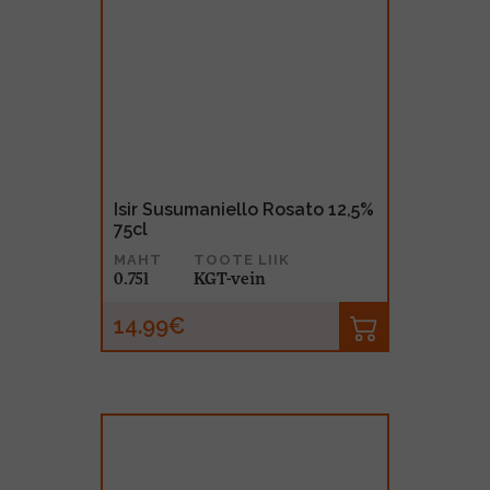
Isir Susumaniello Rosato 12,5%
75cl
MAHT
TOOTE LIIK
0.75l
KGT-vein
14.99€