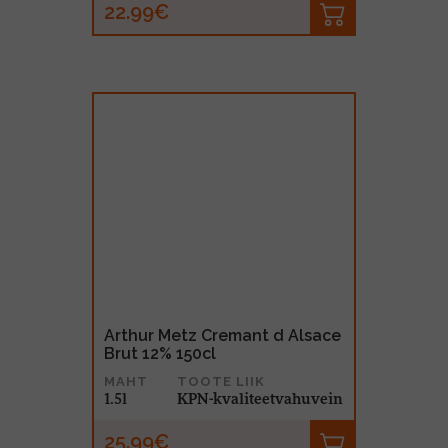
22.99€
Arthur Metz Cremant d Alsace
Brut 12% 150cl
MAHT
TOOTE LIIK
1.5l
KPN-kvaliteetvahuvein
25.99€