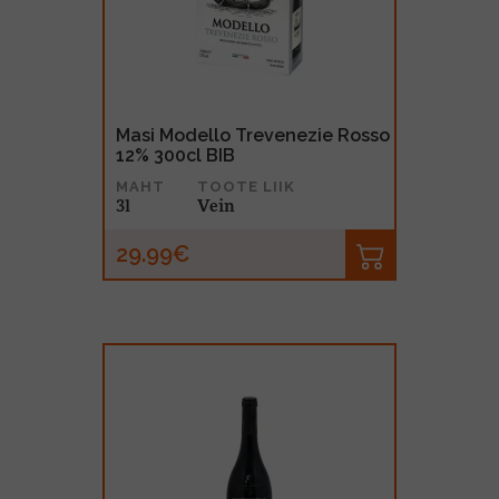
MUU PIIRITUSJOOK
GLÖGI
TEKIILA
HÕRGUTAJA
Masi Modello Trevenezie Rosso
12% 300cl BIB
MAHT
TOOTE LIIK
3l
Vein
29.99€