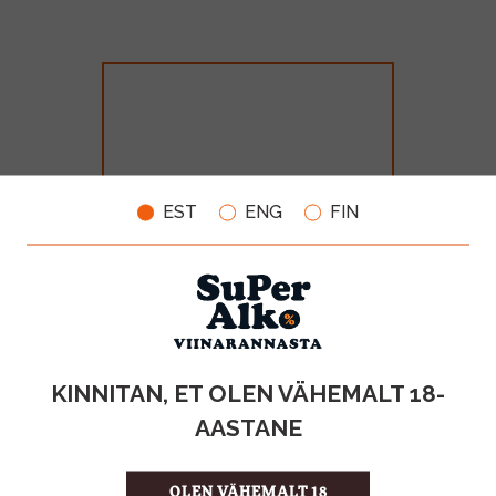
EST
ENG
FIN
Michel Schneider Sauvignon
Blanc 12% 75cl
MAHT
TOOTE LIIK
KINNITAN, ET OLEN VÄHEMALT 18-
0.75l
KPN-vein
AASTANE
6.99€
OLEN VÄHEMALT 18