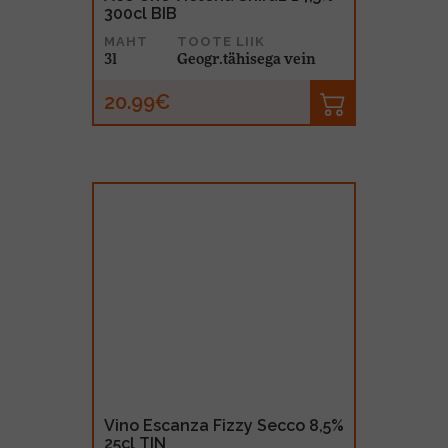
300cl BIB
MAHT
TOOTE LIIK
3l
Geogr.tähisega vein
20.99€
Vino Escanza Fizzy Secco 8,5%
25cl TIN