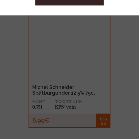
Michel Schneider
Spätburgunder 12,5% 75cl
MAHT
TOOTE LIIK
0.75l
KPN-vein
6.99€