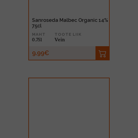
Sanroseda Malbec Organic 14%
75cl
MAHT
TOOTE LIIK
0.75l
Vein
9.99€