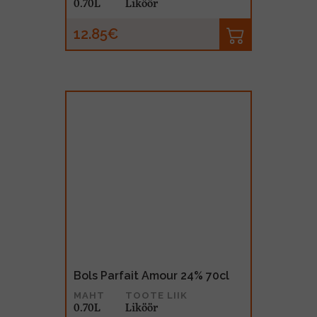
0.70L
Liköör
12.85€
Bols Parfait Amour 24% 70cl
MAHT
TOOTE LIIK
0.70L
Liköör