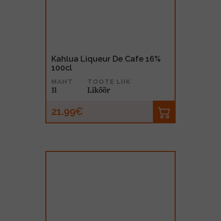
Kahlua Liqueur De Cafe 16%
100cl
MAHT
TOOTE LIIK
1l
Liköör
21.99€