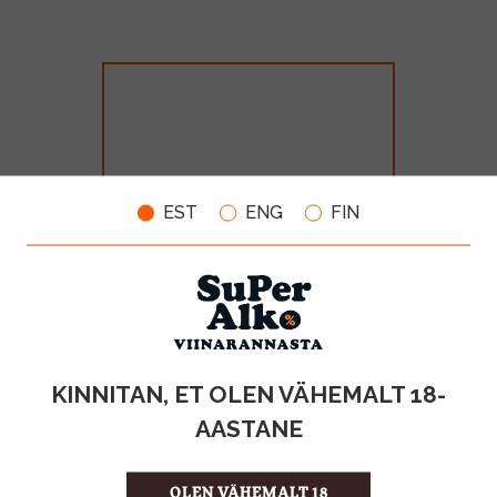
EST
ENG
FIN
Bols Cacao White 24% 70cl
MAHT
TOOTE LIIK
KINNITAN, ET OLEN VÄHEMALT 18-
0.70L
Liköör
AASTANE
12.85€
OLEN VÄHEMALT 18