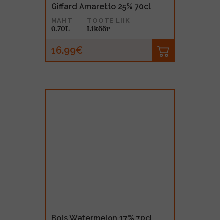
Giffard Amaretto 25% 70cl
MAHT
TOOTE LIIK
0.70L
Liköör
16.99€
Bols Watermelon 17% 70cl