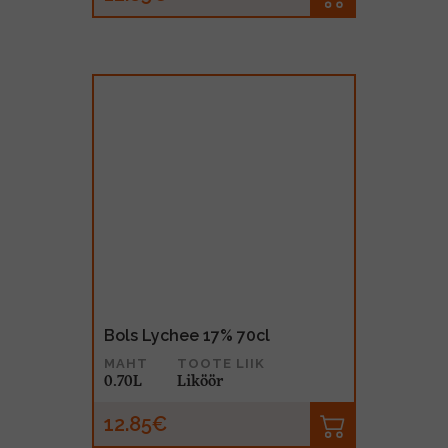
Bols Lychee 17% 70cl
MAHT
TOOTE LIIK
0.70L
Liköör
12.85€