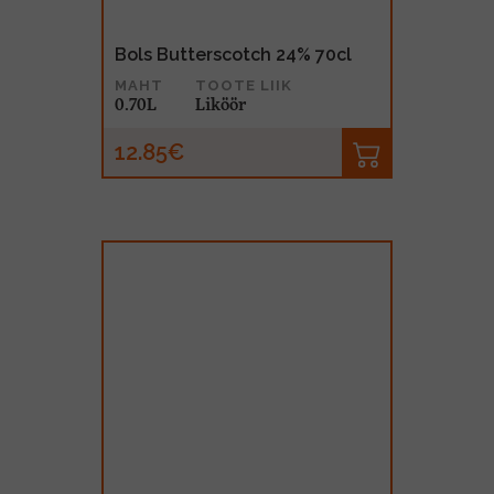
Bols Butterscotch 24% 70cl
MAHT
TOOTE LIIK
0.70L
Liköör
12.85€