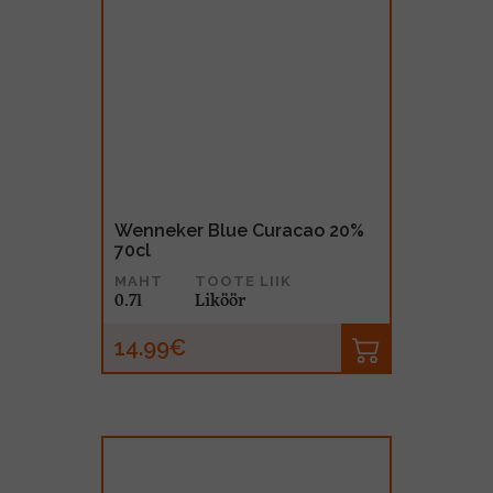
Wenneker Blue Curacao 20%
70cl
MAHT
TOOTE LIIK
0.7l
Liköör
14.99€