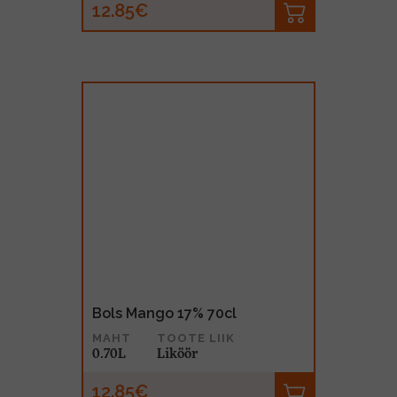
12.85€
Bols Mango 17% 70cl
MAHT
TOOTE LIIK
0.70L
Liköör
12.85€