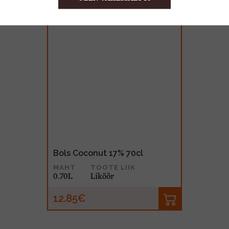
Bols Coconut 17% 70cl
MAHT
TOOTE LIIK
0.70L
Liköör
12.85€