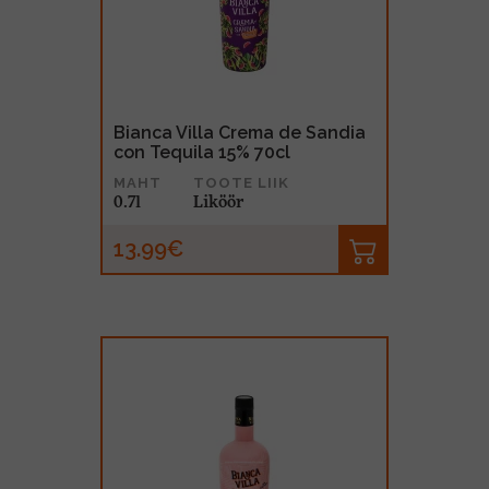
MUU PIIRITUSJOOK
GLÖGI
TEKIILA
HÕRGUTAJA
Bianca Villa Crema de Sandia
con Tequila 15% 70cl
MAHT
TOOTE LIIK
0.7l
Liköör
13.99€