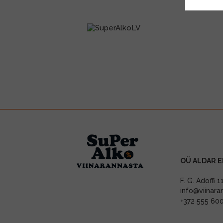
OÜ ALDAR E
F. G. Adoffi 
info@viinara
+372 555 60