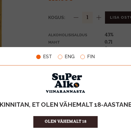
KOGUS:
LISA OST
43%
ALKOHOLISISALDUS
0.7l
MAHT
Šotimaa
PÄRITOLURIIK
EST
ENG
FIN
Whiskey
TOOTE LIIK
161.43 €/l
ÜHIKU HIND
5010327524
KOOD
6
KOGUS KASTIS
KINNITAN, ET OLEN VÄHEMALT 18-AASTAN
OLEN VÄHEMALT 18