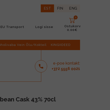
EST
FIN
ENG
0
Ostukorv
EU Transport
Logi sisse
0.00€
oholivaba Vein Õlu/Kokteil
KINGIIDEED
e-poe kontakt:
2
6
21
+37
555
00
bbean Cask 43% 70cl