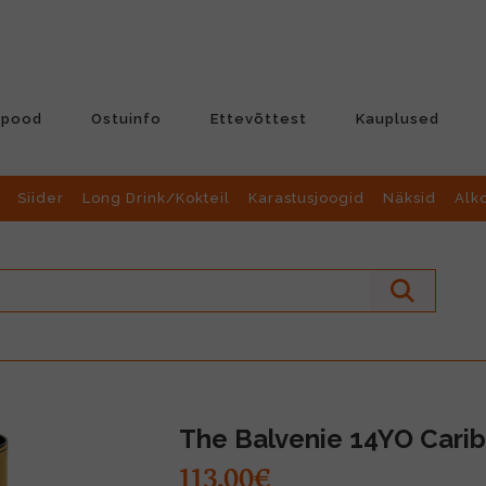
-pood
Ostuinfo
Ettevõttest
Kauplused
Siider
Long Drink/Kokteil
Karastusjoogid
Näksid
Alk
The Balvenie 14YO Cari
113.00€