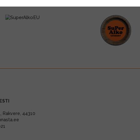
ESTI
11, Rakvere, 44310
nnasta.ee
021