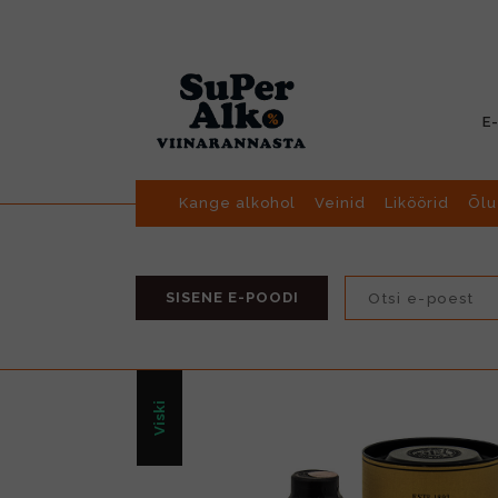
E
Kange alkohol
Veinid
Liköörid
Õlu
SISENE E-POODI
Viski