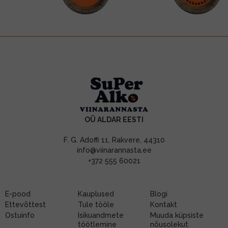
OÜ ALDAR EESTI
F. G. Adoffi 11, Rakvere, 44310
info@viinarannasta.ee
+372 555 60021
E-pood
Kauplused
Blogi
Ettevõttest
Tule tööle
Kontakt
Ostuinfo
Isikuandmete
Muuda küpsiste
töötlemine
nõusolekut