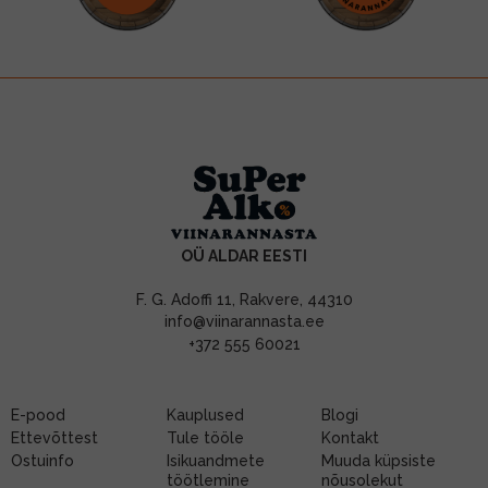
OÜ ALDAR EESTI
F. G. Adoffi 11, Rakvere, 44310
info@viinarannasta.ee
+372 555 60021
E-pood
Kauplused
Blogi
Ettevõttest
Tule tööle
Kontakt
Ostuinfo
Isikuandmete
Muuda küpsiste
töötlemine
nõusolekut