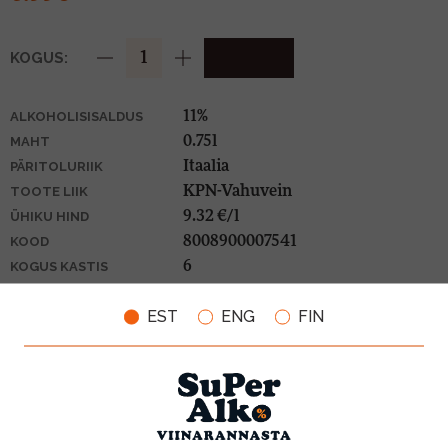
KOGUS:
11%
ALKOHOLISISALDUS
0.75l
MAHT
Itaalia
PÄRITOLURIIK
KPN-Vahuvein
TOOTE LIIK
9.32 €/l
ÜHIKU HIND
8008900007541
KOOD
6
KOGUS KASTIS
EST
ENG
FIN