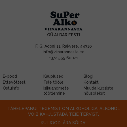
OÜ ALDAR EESTI
F. G. Adoffi 11, Rakvere, 44310
info@viinarannasta.ee
+372 555 60021
E-pood
Kauplused
Blogi
Ettevõttest
Tule tööle
Kontakt
Ostuinfo
Isikuandmete
Muuda küpsiste
töötlemine
nõusolekut
TÄHELEPANU! TEGEMIST ON ALKOHOLIGA. ALKOHOL
VÕIB KAHJUSTADA TEIE TERVIST.
KUI JOOD, ÄRA SÕIDA!