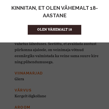
SOBIVUS TOIDUGA
KINNITAN, ET OLEN VÄHEMALT 18-
AASTANE
VEINIMAJA KIRJELDUS
OLEN VÄHEMALT 18
I castelli Romeo & Juliet veinisarja viinamarjade
põllud asuvad kuulsa armastusloo mõisade
vahetus läheduses. Seetõttu, et avaldada austust
piirkonna ajaloole, on veinimaja võtnud
eesmärgiks valmistada ka veine sama suure kire
ning pühendumusega.
VIINAMARJAD
Glera
VÄRVUS
Kergelt õlgkollane
AROOM