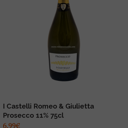
MUU PIIRITUSJOOK
GLÖGI
TEKIILA
HÕRGUTAJA
I Castelli Romeo & Giulietta
Prosecco 11% 75cl
6.99€