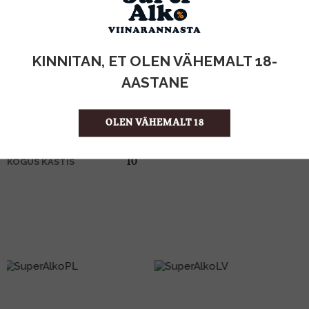
KOGUS:
KINNITAN, ET OLEN VÄHEMALT 18-
32%
ALKOHOLISISALDUS
5l
MAHT
AASTANE
Eesti
PÄRITOLURIIK
Viin
TOOTE LIIK
OLEN VÄHEMALT 18
11.98 €/l
ÜHIKU HIND
0311298
KOOD
10
KOGUS KASTIS