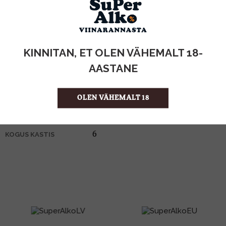
KOGUS:
KINNITAN, ET OLEN VÄHEMALT 18-
40%
ALKOHOLISISALDUS
AASTANE
1l
MAHT
Jamaica
PÄRITOLURIIK
Rumm
TOOTE LIIK
OLEN VÄHEMALT 18
29.99 €/l
ÜHIKU HIND
3460410538666
KOOD
6
KOGUS KASTIS