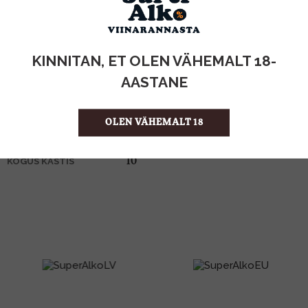
KOGUS:
KINNITAN, ET OLEN VÄHEMALT 18-
40%
ALKOHOLISISALDUS
5l
MAHT
AASTANE
Eesti
PÄRITOLURIIK
Viin
TOOTE LIIK
OLEN VÄHEMALT 18
13.80 €/l
ÜHIKU HIND
4742883013314
KOOD
10
KOGUS KASTIS