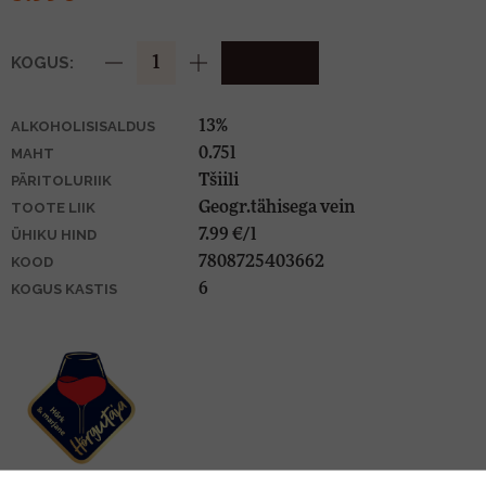
KOGUS:
13%
ALKOHOLISISALDUS
0.75l
MAHT
Tšiili
PÄRITOLURIIK
Geogr.tähisega vein
TOOTE LIIK
7.99 €/l
ÜHIKU HIND
7808725403662
KOOD
6
KOGUS KASTIS