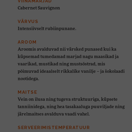
VIINAMARJAD
Cabernet Sauvignon
VÄRVUS
Intensiivselt rubiinpunane.
AROOM
Aroomis avalduvad nii värsked punased kui ka
küpsemad tumedamad marjad nagu maasikad ja
vaarikad, mustikad ning mustsõstrad, mis
põimuvad ideaalselt rikkalike vanilje – ja šokolaadi
nootidega.
MAITSE
Vein on ilusa ning tugeva struktuuriga, küpsete
tanniinidega, ning hea tasakaaluga puuviljade ning
järelmaitses avalduva vaadi vahel.
SERVEERIMISTEMPERATUUR