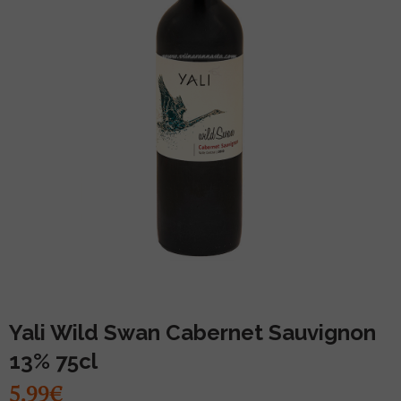
MUU PIIRITUSJOOK
GLÖGI
TEKIILA
HÕRGUTAJA
Yali Wild Swan Cabernet Sauvignon
13% 75cl
5.99€